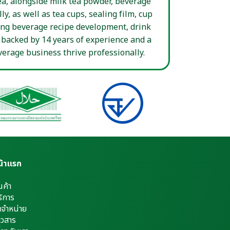
ea, alongside milk tea powder, beverage
y, as well as tea cups, sealing film, cup
ing beverage recipe development, drink
 backed by 14 years of experience and a
erage business thrive professionally.
น้าแรก
นค้า
ิการ
ดจำหน่าย
าวสาร