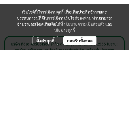
เว็บไซต์นี้มีการใช้งานคุกกี้ เพื่อเพิ่มประสิทธิภาพและ
ประสบการณ์ที่ดีในการใช้งานเว็บไซต์ของท่าน ท่านสามารถ
อ่านรายละเอียดเพิ่มเติมได้ที่
นโยบายความเป็นส่วนตัว
และ
นโยบายคุกกี้
ตั้งค่าคุกกี้
ยอมรับทั้งหมด
บริษัท ทีอีเอ คอร์ปอเรชั่น จำกัด ดำเนินธุรกิจมาตั้งแต่ปี 2555 ในฐานะ
พาร์ทเนอร์วัตถุดิบและโซลูชันธุรกิจสำหรับร้านเครื่องดื่มมืออาชีพ
จำหน่ายใบชาขายส่งครบทุกสายพันธุ์ ทั้งใบชาไต้หวัน ใบชาอัสสัม ใบชา
เขียวมะลิ ใบชาอู่หลง และชาไทย พร้อมผงชานม ผงเครื่องดื่ม ไซรัป น้ำ
เชื่อมฟรุกโตส ท็อปปิ้งชานมครบชนิด ทั้งไข่มุก บุกไข่มุก และวุ้น รวมถึง
แก้วชานม ฟิล์มซีล เครื่องซีลแก้ว และเครื่องชงชาสำหรับร้านเครื่องดื่ม
และร้านกาแฟ ครอบคลุมบริการพัฒนาสูตรเครื่องดื่ม R&D สร้าง
แบรนด์ร้านชา OEM เครื่องดื่ม คอร์สอบรมผู้ประกอบการ และวางระบบ
แฟรนไชส์ชานม ด้วยประสบการณ์กว่า 14 ปีและเครือข่ายมากกว่า 30
ประเทศ เราพร้อมช่วยให้ทุกคนที่อยากเปิดร้านชานมหรือขยายธุรกิจ
เครื่องดื่มเติบโตได้อย่างมืออาชีพ
TEA Corporation Co., Ltd. has been a trusted beverage
ingredient and business solution partner since 2012.
supplying a full range of tea leaves wholesale including