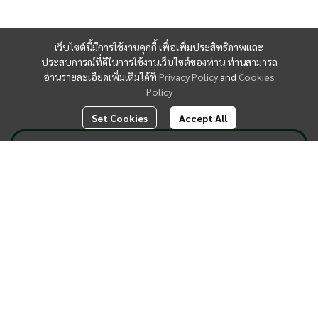
เว็บไซต์นี้มีการใช้งานคุกกี้ เพื่อเพิ่มประสิทธิภาพและ
ประสบการณ์ที่ดีในการใช้งานเว็บไซต์ของท่าน ท่านสามารถ
อ่านรายละเอียดเพิ่มเติมได้ที่
Privacy Policy
and
Cookies
Policy
Set Cookies
Accept All
บริษัท ทีอีเอ คอร์ปอเรชั่น จำกัด ดำเนินธุรกิจมาตั้งแต่ปี 2555 ในฐานะ
พาร์ทเนอร์วัตถุดิบและโซลูชันธุรกิจสำหรับร้านเครื่องดื่มมืออาชีพ
จำหน่ายใบชาขายส่งครบทุกสายพันธุ์ ทั้งใบชาไต้หวัน ใบชาอัสสัม ใบชา
เขียวมะลิ ใบชาอู่หลง และชาไทย พร้อมผงชานม ผงเครื่องดื่ม ไซรัป น้ำ
เชื่อมฟรุกโตส ท็อปปิ้งชานมครบชนิด ทั้งไข่มุก บุกไข่มุก และวุ้น รวมถึง
แก้วชานม ฟิล์มซีล เครื่องซีลแก้ว และเครื่องชงชาสำหรับร้านเครื่องดื่ม
และร้านกาแฟ ครอบคลุมบริการพัฒนาสูตรเครื่องดื่ม R&D สร้าง
แบรนด์ร้านชา OEM เครื่องดื่ม คอร์สอบรมผู้ประกอบการ และวางระบบ
แฟรนไชส์ชานม ด้วยประสบการณ์กว่า 14 ปีและเครือข่ายมากกว่า 30
ประเทศ เราพร้อมช่วยให้ทุกคนที่อยากเปิดร้านชานมหรือขยายธุรกิจ
เครื่องดื่มเติบโตได้อย่างมืออาชีพ