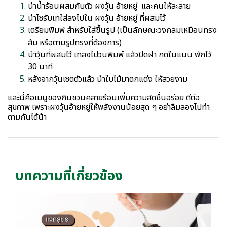
นำน้ำร้อนผสมกับตัว ผงวุ้น อ้ายหยู่ และคนให้ละลาย
นำไซรับเทใส่ลงไปใน ผงวุ้น อ้ายหยู่ ที่ผสมไว้
เตรียมพิมพ์ สำหรับใส่ขึ้นรูป (เป็นลักษณะวงกลมเหมือนทรง
ส้ม หรือตามรูปทรงที่ต้องการ)
นำวุ้นที่ผสมไว้ เทลงไปวนพิมพ์ แล้วปิดฝา กดในแนน พักไว้
30 นาที
หลังจากวุ้นเซตตัวแล้ว นำใบไม้มาตกแต่ง ให้สวยงาม
และนี่คือเมนูของกินชวนคลายร้อนเพิ่มความสดชื่นอร่อย ดีต่อ
สุขภาพ เพราะผงวุ้นอ้ายหยู่ให้พลังงานน้อยสุด ๆ อย่าลืมลองไปทำ
ตามกันได้น้า
บทความที่เกี่ยวข้อง