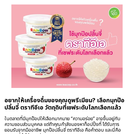
อยากให้เครื่องดื่มของคุณดูพรีเมียม? เลือกมุกป๊อ
ปลิ้นจี่ ตราทีอีเอ วัตถุดิบที่เชฟระดับโลกเลือกแล้ว
ในตลาดที่มีมุกป๊อปให้เลือกมากมาย “ความอร่อย” อาจขึ้นอยู่กับ
ความชอบส่วนบุคคล แต่ถ้าคุณกำลังมองหาท็อปปิ้งที่ ได้รับการ
ยอมรับจากมืออาชีพ มุกป๊อปลิ้นจี่ ตราทีอีเอ คือคำตอบ และนี่คือ