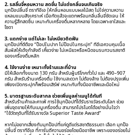
2. รสลิ้นจี่หอมหวาน สดชื่น ไม่แต่งกลิ่นจนเกินจริง
มุกป๊อปลิ้นจี่ ตราทีอีเอ ให้กลิ่นหอมแบบผลไม้สด ไม่ใช่ความหวาน
แหลมแบบสังเคราะห์ เมื่อกัดแล้วจะแตกพร้อมกลิ่นลิ้นจี่ชัดเจน ให้
ความรู้สึกสดชื่น เหมาะกับเครื่องดื่มหลากหลาย โดยเฉพาะชาใสและ
โซดา
3. แตกง่าย แต่ไม่เละ ไม่เหนียวติดฟัน
มุกป๊อปที่ดีต้อง “ป๊อปในปาก ไม่ป๊อปในกระปุก” ทีอีเอควบคุมเนื้อ
สัมผัสให้เด้งกำลังดี เคี้ยวง่าย ไม่เหนียวหรือหนืดจนรบกวนรสชาติ
ของเครื่องดื่มหลัก
4. ใช้งานง่าย เหมาะทั้งร้านและที่บ้าน
มีให้เลือกทั้งขนาด 130 กรัม สำหรับผู้บริโภคทั่วไป และ 490–907
กรัม สำหรับร้านเครื่องดื่ม ใช้งานสะดวก ไม่ต้องล้าง ไม่ต้องปรุงเพิ่ม
เพียงเปิดกระปุกก็พร้อมเสิร์ฟ เหมาะกับทั้งมืออาชีพและมือใหม่
5. มาตรฐานระดับสากล ช่วยเพิ่มมูลค่าเมนูได้ทันที
สำหรับร้านค้าและคาเฟ่ การใช้มุกป๊อปที่ได้รับรางวัลระดับโลก ช่วย
เพิ่มจุดขายให้กับเมนูเครื่องดื่ม สามารถโปรโมตได้อย่างมั่นใจว่า
“ใช้วัตถุดิบที่ได้รับรางวัล Superior Taste Award”
หากไม่อยากเสี่ยงกับมุกป๊อปที่แค่ดูดีแต่รสชาติธรรมดา เลือก มุกป๊อ
ปลิ้นจี่ ตราทีอีเอ ที่การันตีความอร่อยโดยมืออาชีพ เพราะของอร่อยไม่