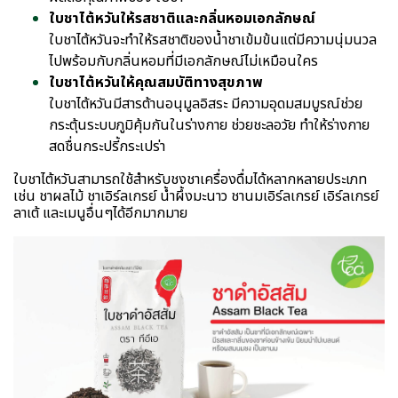
ใบชาไต้หวันให้รสชาติและกลิ่นหอมเอกลักษณ์
ใบชาไต้หวันจะทำให้รสชาติของน้ำชาเข้มข้นแต่มีความนุ่มนวล
ไปพร้อมกับกลิ่นหอมที่มีเอกลักษณ์ไม่เหมือนใคร
ใบชาไต้หวันให้คุณสมบัติทางสุขภาพ
ใบชาไต้หวันมีสารต้านอนุมูลอิสระ มีความอุดมสมบูรณ์ช่วย
กระตุ้นระบบภูมิคุ้มกันในร่างกาย ช่วยชะลอวัย ทำให้ร่างกาย
สดชื่นกระปรี้กระเปร่า
ใบชาไต้หวันสามารถใช้สำหรับชงชาเครื่องดื่มได้หลากหลายประเภท
เช่น ชาผลไม้ ชาเอิร์ลเกรย์ น้ำผึ้งมะนาว ชานมเอิร์ลเกรย์ เอิร์ลเกรย์
ลาเต้ และเมนูอื่นๆได้อีกมากมาย