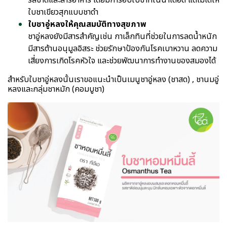
รสชาติและสารอาหาร โดยมีการอบใบชาที่ในน้ำเดือด แต่ไม่ได้ให้
ใบชาเขียวสุกแบบชาดำ
ใบชาอู่หลงให้คุณสมบัติทางสุขภาพ
ชาอู่หลงยังมีสารสำคัญเช่น กาเล็กทินที่ช่วยในการลดน้ำหนัก
มีสารต้านอนุมูลอิสระ ช่วยรักษาป้องกันโรคเบาหวาน ลดความ
เสี่ยงการเกิดโรคหัวใจ และช่วยพัฒนาการทำงานของสมองได้
สำหรับใบชาอู่หลงนั้นเราขอแนะนำเป็นเมนูชาอู่หลง (ชาสด) , ชานมอู่
หลงและกลุ่มชาหมัก (คอมบูชา)