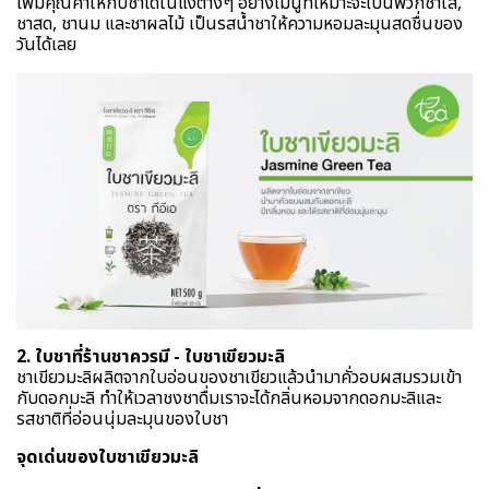
เพิ่มคุณค่าให้กับชาได้ในแง่ต่างๆ อย่างเมนูที่เหมาะจะเป็นพวกชาใส,
ชาสด, ชานม และชาผลไม้ เป็นรสน้ำชาให้ความหอมละมุนสดชื่นของ
วันได้เลย
2. ใบชาที่ร้านชาควรมี - ใบชาเขียวมะลิ
ชาเขียวมะลิผลิตจากใบอ่อนของชาเขียวแล้วนำมาคั่วอบผสมรวมเข้า
กับดอกมะลิ ทำให้เวลาชงชาดื่มเราจะได้กลิ่นหอมจากดอกมะลิและ
รสชาติที่อ่อนนุ่มละมุนของใบชา
จุดเด่นของใบชาเขียวมะลิ