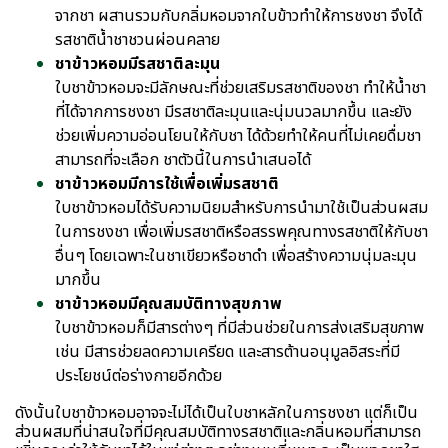
จากชา ผสานรวมกับกลิ่มหอมจากใบข้าวทำให้การชงชา จึงได้
รสชาติน้ำชาชวนผ่อนคลาย
ชาข้าวหอมมีรสชาติละมุน
ใบชาข้าวหอมจะมีลักษณะที่ช่วยเสริมรสชาติของชา ทำให้น้ำชา
ที่ได้จากการชงชา มีรสชาติละมุนและนุ่มนวลมากขึ้น และยัง
ช่วยเพิ่มความอ่อนโยนให้กับชา ได้ด้วยทำให้คนที่ไม่เคยดื่มชา
สามารถที่จะเลือก ชาตัวนี้ในการนำเสนอได้
ชาข้าวหอมมีการใช้เพื่อเพิ่มรสชาติ
ใบชาข้าวหอมได้รับความนิยมสำหรับการนำมาใช้เป็นส่วนผสม
ในการชงชา เพื่อเพิ่มรสชาติหรือสรรพคุณทางรสชาติให้กับชา
อื่นๆ โดยเฉพาะในชาเขียวหรือชาดำ เพื่อสร้างความนุ่มละมุน
มากขึ้น
ชาข้าวหอมมีคุณสมบัติทางสุขภาพ
ใบชาข้าวหอมก็มีสารต่างๆ ที่มีส่วนช่วยในการส่งเสริมสุขภาพ
เช่น มีสารช่วยลดความเครียด และสารต้านอนุมูลอิสระที่มี
ประโยชน์ต่อร่างกายอีกด้วย
ดังนั้นใบชาข้าวหอมอาจจะไม่ได้เป็นใบชาหลักในการชงชา แต่ก็เป็น
ส่วนผสมที่น่าสนใจที่มีคุณสมบัติทางรสชาติและกลิ่นหอมที่สามารถ