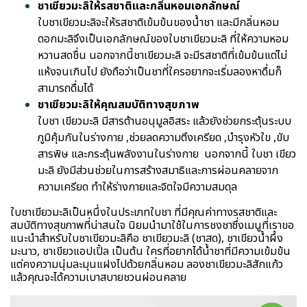
ชาเขียวมะลิให้รสชาติและกลิ่นหอมเอกลักษณ์
ใบชาเขียวมะลิจะให้รสชาติเข้มข้นของน้ำชา และมีกลิ่นหอม
ดอกมะลิจึงเป็นเอกลักษณ์ของใบชาเขียวมะลิ ที่ให้ความหอม
หวานสดชื่น นอกจากนี้ชาเขียวมะลิ จะมีรสชาติที่เข้มข้นแต่ไม่
แห้งจนเกินไป ยังถือว่าเป็นชาที่ใครอยากจะเริ่มลองหาดื่มก็
สามารถดื่มได้
ชาเขียวมะลิให้คุณสมบัติทางสุขภาพ
ใบชา เขียวมะลิ มีสารต้านอนุมูลอิสระ แล้วยังช่วยกระตุ้นระบบ
ภูมิคุ้มกันในร่างกาย ,ช่วยลดความตึงเครียด ,บำรุงหัวใข ,ขับ
สารพิษ และกระตุ้นพลังงานในร่างกาย นอกจากนี้ ใบชา เขียว
มะลิ ยังมีส่วนช่วยในการสร้างสมาธิและการผ่อนคลายจาก
ความเครียด ทำให้ร่างกายและจิตใจมีความสมดุล
ใบชาเขียวมะลิเป็นหนึ่งในประเภทใบชา ที่มีคุณค่าทางรสชาติและ
สมบัติทางสุขภาพที่น่าสนใจ นิยมนำมาใช้ในการชงชาซึ่งเมนูที่เราขอ
แนะนำสำหรับใบชาเขียวมะลิคือ ชาเขียวมะลิ (ชาสด), ชาเขียวน้ำผึ้ง
มะนาว, ชาเขียวแอปเปิ้ล เป็นต้น ใครที่อยากได้น้ำชาที่มีความเข้มข้น
แต่คงความนุ่มละมุนแฝงไปด้วยกลิ่นหอม ลองชาเขียวมะลิสักแก้ว
แล้วคุณจะได้ความเบาสบายชวนผ่อนคลาย