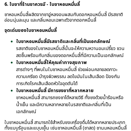
6. ใบชาที่ร้านชาควรมี - ใบชาหอมหมื่นลี้
ชาหอมหมื่นลี้ผลิตจากชาอู่หลงอบผสมกับดอกหอมหมื่นลี้ มีรสชาติ
อ่อนนุ่มละมุน และกลิ่นหอมเฉพาะตัวจากดอกหมื่นลี้
จุดเด่นของใบชาหอมหมื่นลี้
ใบชาหอมหมื่นลี้มีรสชาติและกลิ่นที่เป็นเอกลักษณ์
รสชาติของใบชาหอมหมื่นลี้นั้นจะให้ความหวานอมเปรี้ยว ชวน
สดชื้นพร้อมกับกลิ่นของดอกหมื่นลี้ที่มีความเป็นเอกลักษณ์
ใบชาหอมหมื่นลี้ให้คุณค่าทางสุขภาพ
สารต่างๆ ที่พบในใบชาหอมหมื่นลี้ ช่วยผ่อนคลายลดภาวะ
ความเครียด บำรุงผิวพรรณ ลดไขมันในเส้นเลือด ป้องกัน
การเกิดโรคเส้นเลือดหัวใจอุดตันได้
ใบชาหอมหมื่นลี้ มีการชงชาที่หลากหลาย
ชาหอมหมื่นลี้ สามารถชงชาได้หลายวิธี ทั้งชงด้วยน้ำร้อนหรือ
น้ำเย็น และมีความหลากหลายในรสชาติและกลิ่นที่เป็น
เอกลักษณ์
ใบชาหอมหมื่นลี้ สามารถใช้สำหรับชงเครื่องดื่มได้หลากหลายประเภท
ทั้งแบบร้อนและแบบเย็น เช่นชาหอมหมื่นลี้ (ชาสด) ชานมหอมหมื่นลี้