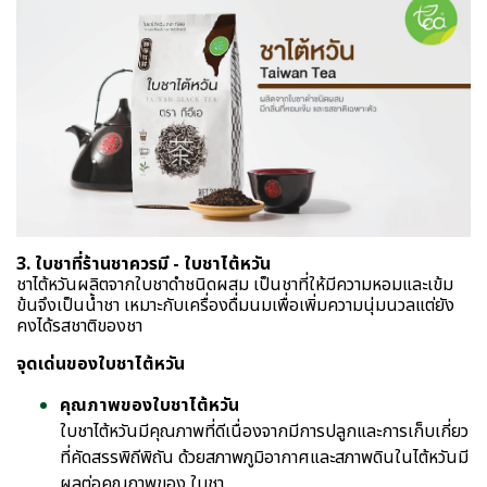
3. ใบชาที่ร้านชาควรมี - ใบชาไต้หวัน
ชาไต้หวันผลิตจากใบชาดำชนิดผสม เป็นชาที่ให้มีความหอมและเข้ม
ข้นจึงเป็นน้ำชา เหมาะกับเครื่องดื่มนมเพื่อเพิ่มความนุ่มนวลแต่ยัง
คงได้รสชาติของชา
จุดเด่นของใบชาไต้หวัน
คุณภาพของใบชาไต้หวัน
ใบชาไต้หวันมีคุณภาพที่ดีเนื่องจากมีการปลูกและการเก็บเกี่ยว
ที่คัดสรรพิถีพิถัน ด้วยสภาพภูมิอากาศและสภาพดินในไต้หวันมี
ผลต่อคุณภาพของ ใบชา