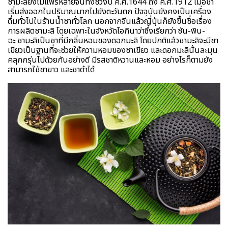
ชามะลิยังไม่แพร่หลายจนทั่งช่วงปี ค.ศ.1644 ถึง ค.ศ.1912 เมื่อชา
เริ่มส่งออกในปริมาณมากไปยังตะวันตก ปัจจุบันยังคงเป็นเครื่อง
ดื่มทั่วไปในร้านน้ำชาทั่วโลก นอกจากจีนแล้วญี่ปุ่นก็ยังขึ้นชื่อเรื่อง
การผลิตชามะลิ โดยเฉพาะในจังหวัดโอกินาว่าซึ่งเรียกว่า ซัน-พิน-
ฉะ ชามะลิเป็นชาที่มีกลิ่นหอมของดอกมะลิ โดยปกติแล้วชามะลิจะมีชา
เขียวเป็นฐานที่จะช่วยให้ความหอมของชาเขียว และดอกมะลินั้นละมุน
คลุกกรุ่นไปด้วยกันอย่างดี มีรสชาติหวานและหอม อย่างไรก็ตามยัง
สามารถใช้ชาขาว และชาดำได้