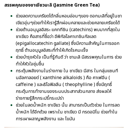
สรรพคุณของชาเขียวมะลิ (Jasmine Green Tea)
ช่วยลดความเครียดได้กลิ่นหอมอ่อนๆของ ดอกมะลิที่อยู่ในชา
เขียวอุ่นๆช่วยทำให้เรารู้สึกผ่อนคลายและช่วยคลายเครียดได้
ช่วยต้านอนุมูลอิสระ แคททีชิน (catechins) พบมากที่สุดใน
ชาเขียว คือสารที่ชื่อว่า อีพิกัลโลคาเทชินกัลเลต
(epigallocatechin gallate) ซึ่งมีความสำคัญในการออก
ฤทธิ์ ต้านอนุมูลอิสระที่ทำให้เกิดโรคมะเร็ง
ช่วยบำรุงหัวใจ เป็นที่รู้กันดี ว่า ชามะลิ มีสรรพคุณในการ ช่วย
ทำให้หัวใจชุ่มชื้น
กระตุ้นพลังงานในร่างกาย ใน ชาเขียว มีสาร ในกลุ่มแซนที
นอัลคาลอยด์ ( xanthine alkaloids ) คือ คาเฟอีน (
caffeine ) และธิโอฟิลลีน ( theophylline ) ซึ่งมีฤทธิ์
กระตุ้นการทำงานของระบบประสาทส่วนกลาง ส่งผลให้
ร่างกายรู้สึกกระปรี้กระเปร่า
ช่วยในลดน้ำหนัก ชาเขียว นั้น สามารถเป็นตัวช่วย ในการลด
น้ำหนัก ได้อีกด้วย เพราะใน ชาเขียว มี กรดอมิโน ช่วยทำใน
การเผาผลาญพลังงาน และ ไขมัน