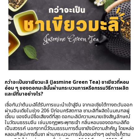
กว่าจะเป็นชาเขียวมะลิ (Jasmine Green Tea) ชาเขียวที่หอม
อ่อน ๆ ของดอกมะลินั้นผ่านกระบวนการหรือกรรมวิธีการผลิต
และมีที่มาอย่างไร?
เชื่อกันว่าต้นมะลิได้รับการแนะนำเข้าสู่จีน จากเอเชียใต้ทางตะวันออก
ผ่านอินเดียในช่วง 206 ปีก่อนคริสตกาล ชามะลิที่ผลิตในมณฑลฝู
เจี้ยน ของจีนมีชื่อเสียงดีที่สุด ดอกมะลิมีความหมายเชิงสัญลักษณ์
ในวัฒนธรรมจีน เช่นมงกุฎพระพุทธเจ้า กลิ่นหอมของดอกมะลิถือ
เป็นสวรรค์ นอกจากนี้วัฒนธรรมการดื่มชายังมีความสำคัญ โดยหล่อ
หลอมศิลปะการดื่มชา ผ่านกระบวนการขั้นตอนต่างๆ อย่างไรก็ตาม