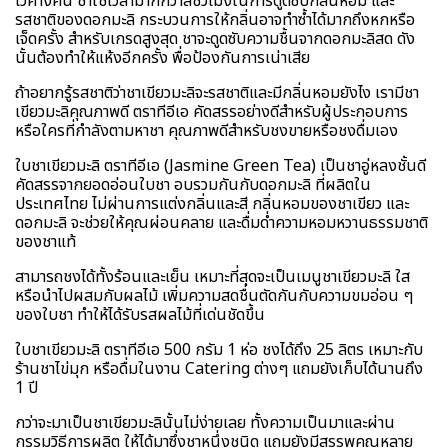
ไว้ค้างคืน ชาใช้เวลามากกว่าสี่ชั่วโมงในการดูดซับกลิ่นหอม และ
รสชาติของดอกมะลิ กระบวนการให้กลิ่นอาจทำซ้ำได้มากถึงหกหรือ
เจ็ดครั้ง สำหรับเกรดสูงสุด ชาจะดูดซับความชื้นจากดอกมะลิสด ดัง
นั้นต้องทำให้แห้งอีกครั้ง พื่อป้องกันการเน่าเสีย
ถ้าอยากรู้รสชาติว่าชาเขียวมะลิจะรสชาติและมีกลิ่นหอมยังไง เรามีชา
เขียวมะลิคุณภาพดี ตราทีอีเอ คัดสรรอย่างดีสำหรับผู้ประกอบการ
หรือใครที่กำลังตามหาชา คุณภาพดีสำหรับชงขายหรือชงดื่มเอง
ใบชาเขียวมะลิ ตราทีอีเอ (Jasmine Green Tea) เป็นชาอู่หลงชั้นดี
คัดสรรจากยอดอ่อนใบชา อบรวมกันกับดอกมะลิ ที่ผลิตใน
ประเทศไทย ไม่ผ่านการแต่งกลิ่นและสี กลิ่นหอมของชาเขียว และ
ดอกมะลิ จะช่วยให้คุณผ่อนคลาย และดื่มด่ำความหอมหวานธรรมชาติ
ของชาแท้
สามารถชงได้ทั้งร้อนและเย็น เหมาะที่สุดจะเป็นเมนูชาเขียวมะลิ ใส
หรือนำไปผสมกับผลไม้ เพิ่มความสดชื่นตัดกันกับความขมอ่อน ๆ
ของใบชา ทำให้ได้รับรสผลไม้ที่เด่นชัดขึ้น
ใบชาเขียวมะลิ ตราทีอีเอ 500 กรัม 1 ห่อ ชงได้ถึง 25 ลิตร เหมาะกับ
ร้านชาไข่มุก หรือดื่มในงาน Catering ต่างๆ แถมยังเก็บได้นานถึง
1 ปี
กว่าจะมาเป็นชาเขียวมะลินั้นไม่ง่ายเลย ทั้งความเป็นมาและผ่าน
กรรมวิธีการผลิต ให้ได้มาซึ่งชาหนึ่งชนิด แถมยังมีสรรพคุณหลาย