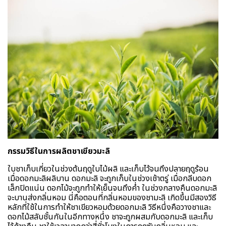
กรรมวิธีในการผลิตชาเขียวมะลิ
ใบชาเก็บเกี่ยวในช่วงต้นฤดูใบไม้ผลิ และเก็บไว้จนถึงปลายฤดูร้อน
เมื่อดอกมะลิผลิบาน ดอกมะลิ จะถูกเก็บในช่วงเช้าตรู่ เมื่อกลีบดอก
เล็กปิดแน่น ดอกไม้จะถูกทำให้เย็นจนถึงค่ำ ในช่วงกลางคืนดอกมะลิ
จะบานส่งกลิ่นหอม นี่คือตอนที่กลิ่นหอมของชามะลิ เกิดขึ้นมีสองวิธี
หลักที่ใช้ในการทำให้ชาเขียวหอมด้วยดอกมะลิ วิธีหนึ่งคือวางชาและ
ดอกไม้สลับชั้นกันในอีกทางหนึ่ง ชาจะถูกผสมกับดอกมะลิ และเก็บ