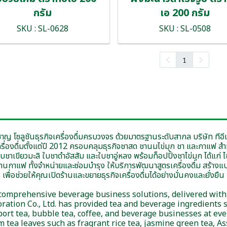
กรัม
เอ 200 กรัม
SKU : SL-0628
SKU : SL-0508
1
ชาญ โซลูชันธุรกิจเครื่องดื่มครบวงจร ด้วยมาตรฐานระดับสากล บริษัท ทีอีเ
ะเครื่องดื่มตั้งแต่ปี 2012 ครอบคลุมธุรกิจชาสด ชานมไข่มุก ชา และกาแฟ ส
เขียวมะลิ ใบชาดำอัสสัม และใบชาอู่หลง พร้อมท็อปปิ้งชาไข่มุก ได้แก่ ไข
้านกาแฟ ทั้งจำหน่ายและซ่อมบำรุง ให้บริการพัฒนาสูตรเครื่องดื่ม สร้า
เพื่อช่วยให้คุณเปิดร้านและขยายธุรกิจเครื่องดื่มได้อย่างมั่นคงและยั่งยืน
 comprehensive beverage business solutions, delivered with
ration Co., Ltd. has provided tea and beverage ingredients s
rt tea, bubble tea, coffee, and beverage businesses at eve
tea leaves such as fragrant rice tea, jasmine green tea, As