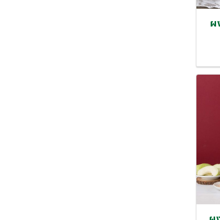
ผง
ผง