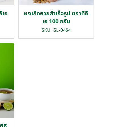
ีเอ
ผงเก๊กฮวยสำเร็จรูป ตราทีอี
เอ 100 กรัม
SKU : SL-0464
ีอี