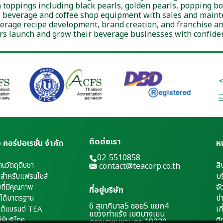
toppings including black pearls, golden pearls, popping bo
 beverage and coffee shop equipment with sales and maint
verage recipe development, brand creation, and franchise an
s launch and grow their beverage businesses with confidenc
ติดต่อเรา
เอ คอร์ปอเรชั่น จำกัด
ห
02-5510858
สิ
้านวัตถุดิบชา
contact@teacorp.co.th
บร
่มสำหรับแฟรนไชส์
จั
บที่มีคุณภาพ
ที่อยู่บริษัท
ข่
่ได้มาตรฐาน
6 สุขาภิบาล5 ซอย5 แยก4
เ
ก
ยใต้แบรนด์ TEA
แขวงท่าแร้ง เขตบางเขน
ติ
ผู้บริโภค
กรุงเทพมหานคร 10220