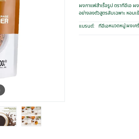
ผงกาแฟสำเร็จรูป ตราทีอีเอ ผ
อย่างลงตัวสูตรลับเฉพาะ หอมเ
หมวดหมู่:
ผงเครื
แบรนด์:
ทีอีเอ
m