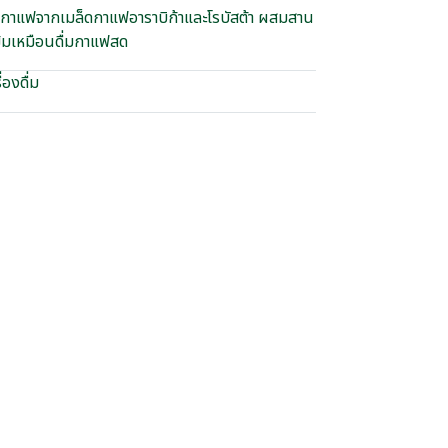
งกาแฟจากเมล็ดกาแฟอาราบิก้าและโรบัสต้า ผสมสาน
ข้มเหมือนดื่มกาแฟสด
่องดื่ม