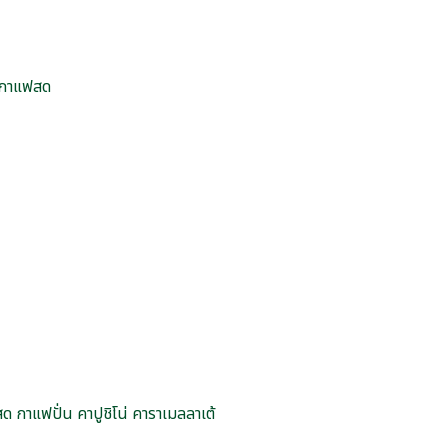
่มกาแฟสด
 กาแฟปั่น คาปูชิโน่ คาราเมลลาเต้