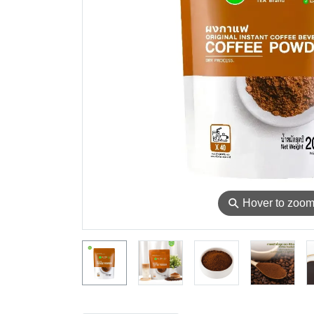
⚲
Hover to zoo