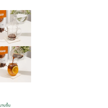
นานขึ้น