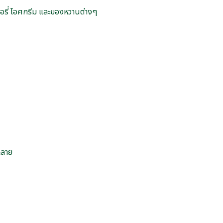
กอรี่ ไอศกรีม และของหวานต่างๆ
ะลาย