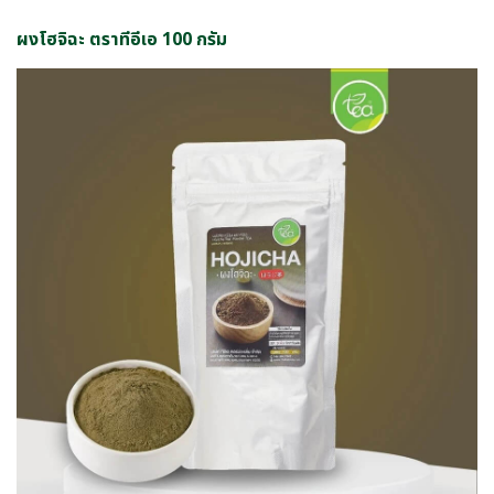
ผงโฮจิฉะ ตราทีอีเอ 100 กรัม