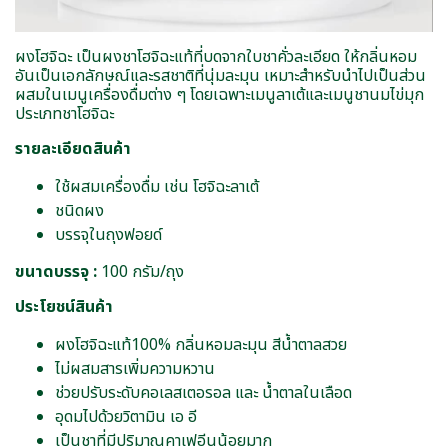
ผงโฮจิฉะ เป็นผงชาโฮจิฉะแท้ที่บดจากใบชาคั่วละเอียด ให้กลิ่นหอม
อันเป็นเอกลักษณ์และรสชาติที่นุ่มละมุน เหมาะสำหรับนำไปเป็นส่วน
ผสมในเมนูเครื่องดื่มต่าง ๆ โดยเฉพาะเมนูลาเต้และเมนูชานมไข่มุก
ประเภทชาโฮจิฉะ
รายละเอียดสินค้า
ใช้ผสมเครื่องดื่ม เช่น โฮจิฉะลาเต้
ชนิดผง
บรรจุในถุงฟอยด์
ขนาดบรรจุ :
100 กรัม/ถุง
ประโยชน์สินค้า
ผงโฮจิฉะแท้100% กลิ่นหอมละมุน สีน้ำตาลสวย
ไม่ผสมสารเพิ่มความหวาน
ช่วยปรับระดับคอเลสเตอรอล และ น้ำตาลในเลือด
อุดมไปด้วยวิตามิน เอ อี
เป็นชาที่มีปริมาณคาเฟอีนน้อยมาก