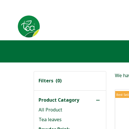
We hav
Filters
(0)
Best Sel
Product Catagory
All Product
Tea leaves