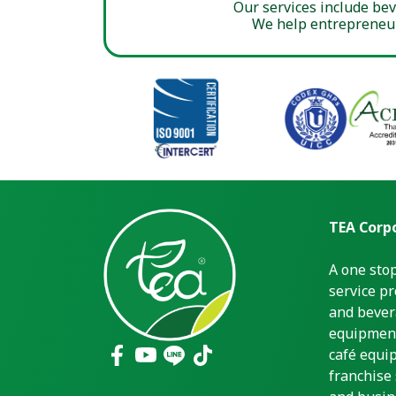
Our services include be
We help entrepreneur
TEA Corpo
A one sto
service pr
and bever
equipment
café equi
franchise 