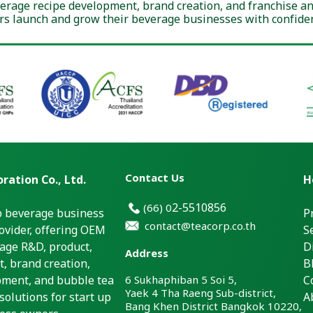
verage recipe development, brand creation, and franchise an
s launch and grow their beverage businesses with confidenc
Contact Us
ration Co., Ltd.
H
2-5510856
(66)
0
p beverage business
P
contact@teacorp.co.th
ovider, offering OEM
S
age R&D, product,
D
Address
, brand creation,
B
pment, and bubble tea
6 Sukhaphiban 5 Soi 5,
C
Yaek 4 Tha Raeng Sub-district,
solutions for start up
A
Bang Khen District Bangkok 10220,