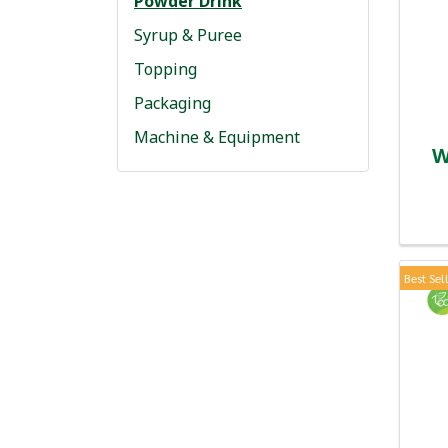
Powder Drink
Syrup & Puree
Topping
Packaging
Machine & Equipment
W
Best Sel