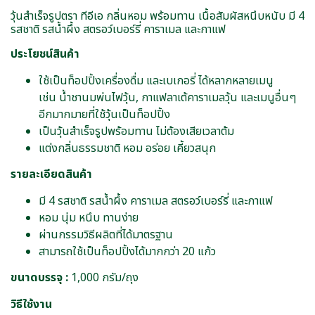
วุ้นสำเร็จรูปตรา ทีอีเอ กลิ่นหอม พร้อมทาน เนื้อสัมผัสหนึบหนับ มี 4
รสชาติ รสน้ำผึ้ง สตรอว์เบอร์รี่ คาราเมล และกาแฟ
ประโยชน์สินค้า
ใช้เป็นท็อปปิ้งเครื่องดื่ม และเบเกอรี่ ได้หลากหลายเมนู
เช่น น้ำชานมพ่นไฟวุ้น, กาแฟลาเต้คาราเมลวุ้น และเมนูอื่นๆ
อีกมากมายที่ใช้วุ้นเป็นท็อปปิ้ง
เป็นวุ้นสำเร็จรูปพร้อมทาน ไม่ต้องเสียเวลาต้ม
แต่งกลิ่นธรรมชาติ หอม อร่อย เคี้ยวสนุก
รายละเอียดสินค้า
มี 4 รสชาติ รสน้ำผึ้ง คาราเมล สตรอว์เบอร์รี่ และกาแฟ
หอม นุ่ม หนึบ ทานง่าย
ผ่านกรรมวิธีผลิตที่ได้มาตรฐาน
สามารถใช้เป็นท็อปปิ้งได้มากกว่า 20 แก้ว
ขนาดบรรจุ :
1,000 กรัม/ถุง
วิธีใช้งาน