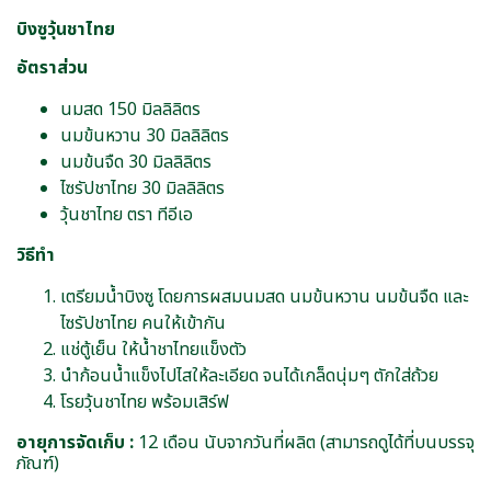
บิงซูวุ้นชาไทย
อัตราส่วน
นมสด 150 มิลลิลิตร
นมข้นหวาน 30 มิลลิลิตร
นมข้นจืด 30 มิลลิลิตร
ไซรัปชาไทย 30 มิลลิลิตร
วุ้นชาไทย ตรา ทีอีเอ
วิธีทำ
เตรียมน้ำบิงซู โดยการผสมนมสด นมข้นหวาน นมข้นจืด และ
ไซรัปชาไทย คนให้เข้ากัน
แช่ตู้เย็น ให้น้ำชาไทยแข็งตัว
นำก้อนน้ำแข็งไปไสให้ละเอียด จนได้เกล็ดนุ่มๆ ตักใส่ถ้วย
โรยวุ้นชาไทย พร้อมเสิร์ฟ
อายุการจัดเก็บ :
12 เดือน นับจากวันที่ผลิต (สามารถดูได้ที่บนบรรจุ
ภัณฑ์)