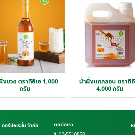
ผึ้งขวด ตราทีอีเอ 1,000
น้ำผึ้งแกลลอน ตราทีอ
กรัม
4,000 กรัม
ติดต่อเรา
เอ คอร์ปอเรชั่น จำกัด
ห
02-5510858