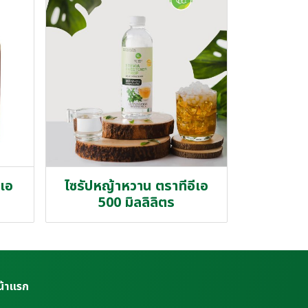
ีเอ
ไซรัปหญ้าหวาน ตราทีอีเอ
500 มิลลิลิตร
น้าแรก