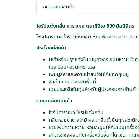
รายละเอียดสินค้า
ไซรัปแต่งกลิ่น คาราเมล ตราทีอีเอ 500 มิลลิลิตร
ไซรัปคาราเมล ไซรัปแต่งกลิ่น ช่วยเพิ่มความหวาน หอมละ
ประโยชน์สินค้า
ใช้สำหรับปรุงแต่งในเมนูอาหาร ขนมหวาน ไอศกร
เมล ป๊อปคอร์นคาราเมล
เพิ่มมูลค่าและความน่าสนใจให้กับทุกๆเมนู
จัดเก็บง่าย ประหยัดพื้นที่
ช่วยประหยัดต้นทุนสำหรับผู้ประกอบการร้านค้า
รายละเอียดสินค้า
ไซรัปคาราเมล ไซรัปแต่งกลิ่น
กลิ่นหอมน้ำตาลไหม้ ผสมกลิ่นถั่วนิดๆ รสชาต
ช่วยเพิ่มความหวาน หอมละมุนให้กับเมนูเครื่อ
สามารถชงผสมกับเครื่องดื่มอื่นๆได้ เช่น กา