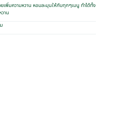
่วยเพิ่มความหวาน หอมละมุนให้กับทุกๆเมนู ทำได้ทั้ง
งหวาน
อม