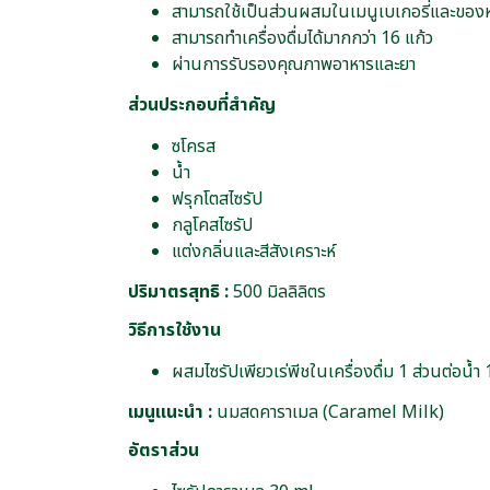
สามารถใช้เป็นส่วนผสมในเมนูเบเกอรี่และของ
สามารถทำเครื่องดื่มได้มากกว่า 16 แก้ว
ผ่านการรับรองคุณภาพอาหารและยา
ส่วนประกอบที่สำคัญ
ซโครส
น้ำ
ฟรุกโตสไซรัป
กลูโคสไซรัป
แต่งกลิ่นและสีสังเคราะห์
ปริมาตรสุทธิ :
500 มิลลิลิตร
วิธีการใช้งาน
ผสมไซรัปเพียวเร่พีชในเครื่องดื่ม 1 ส่วนต่อน้ำ 
เมนูแนะนำ :
นมสดคาราเมล (Caramel Milk)
อัตราส่วน