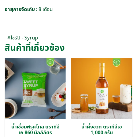
อายุการจัดเก็บ :
8 เดือน
#ไซรัป - Syrup
สินค้าที่เกี่ยวข้อง
น้ำเชื่อมฟรุคโทส ตราทีอี
น้ำผึ้งขวด ตราทีอีเอ
เอ 860 มิลลิลิตร
1,000 กรัม