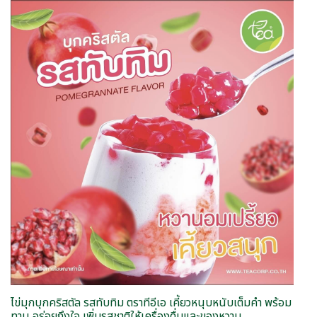
ไข่มุกบุกคริสตัล รสทับทิม ตราทีอีเอ เคี้ยวหนุบหนับเต็มคำ พร้อม
ทาน อร่อยถึงใจ เพิ่มรสชาติให้เครื่องดื่มและของหวาน