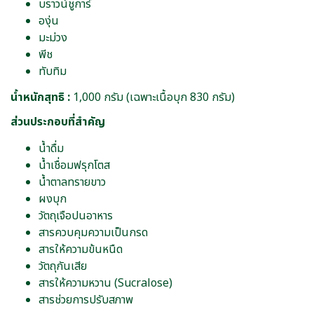
บราวน์ชูการ์
องุ่น
มะม่วง
พีช
ทับทิม
น้ำหนักสุทธิ :
1,000 กรัม (เฉพาะเนื้อบุก 830 กรัม)
ส่วนประกอบที่สำคัญ
น้ำดื่ม
น้ำเชื่อมฟรุกโตส
น้ำตาลทรายขาว
ผงบุก
วัตถุเจือปนอาหาร
สารควบคุมความเป็นกรด
สารให้ความข้นหนืด
วัตถุกันเสีย
สารให้ความหวาน (Sucralose)
สารช่วยการปรับสภาพ