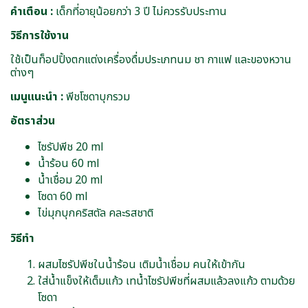
คำเตือน :
เด็กที่อายุน้อยกว่า 3 ปี ไม่ควรรับประทาน
วิธีการใช้งาน
ใช้เป็นท็อปปิ้งตกแต่งเครื่องดื่มประเภทนม ชา กาแฟ และของหวาน
ต่างๆ
เมนูแนะนำ :
พีชโซดาบุกรวม
อัตราส่วน
ไซรัปพีช 20 ml
น้ำร้อน 60 ml
น้ำเชื่อม 20 ml
โซดา 60 ml
ไข่มุกบุกคริสตัล คละรสชาติ
วิธีทำ
ผสมไซรัปพีชในน้ำร้อน เติมน้ำเชื่อม คนให้เข้ากัน
ใส่น้ำแข็งให้เต็มแก้ว เทน้ำไซรัปพีชที่ผสมแล้วลงแก้ว ตามด้วย
โซดา