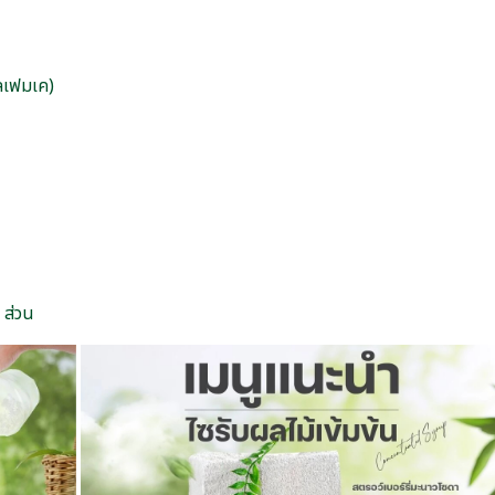
ัลเฟมเค)
 ส่วน