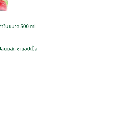
้มค่าในขนาด 500 ml
ปิ้ลนมสด ชาแอปเปิ้ล