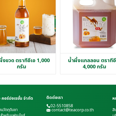
ผึ้งขวด ตราทีอีเอ 1,000
น้ำผึ้งแกลลอน ตราทีอ
กรัม
4,000 กรัม
ติดต่อเรา
เอ คอร์ปอเรชั่น จำกัด
ห
02-5510858
สิ
้านวัตถุดิบชา
contact@teacorp.co.th
บร
่มสำหรับแฟรนไชส์