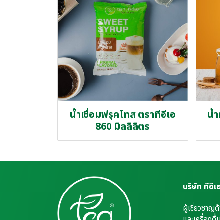
น้ำเชื่อมฟรุคโทส ตราทีอีเอ
น้ำ
860 มิลลิลิตร
บริษัท ทีอี
ผู้เชี่ยวชาญด
และเครื่องดื