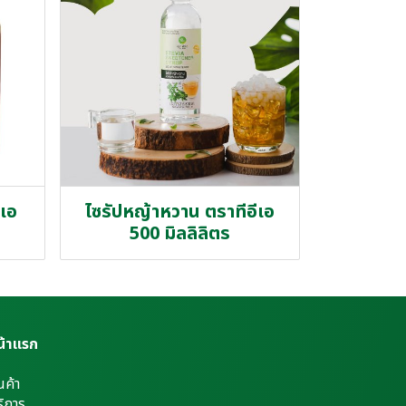
ีเอ
ไซรัปหญ้าหวาน ตราทีอีเอ
500 มิลลิลิตร
น้าแรก
นค้า
ิการ