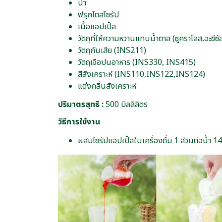
น้ำ
ฟรุกโตสไซรัป
เนื้อแอปเปิ้ล
วัตถุที่ให้ความหวานแทนน้ำตาล (ซูคราโลส,อะซีซ
วัตถุกันเสีย (INS211)
วัตถุเจือปนอาหาร (INS330, INS415)
สีสังเคราะห์ (INS110,INS122,INS124)
แต่งกลิ่นสังเคราะห์
ปริมาตรสุทธิ :
500 มิลลิลิตร
วิธีการใช้งาน
ผสมไซรัปแอปเปิ้ลในเครื่องดื่ม 1 ส่วนต่อน้ำ 14