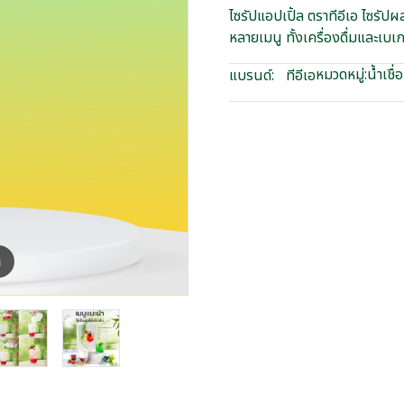
ไซรัปแอปเปิ้ล ตราทีอีเอ ไซรัป
หลายเมนู ทั้งเครื่องดื่มและเบเ
หมวดหมู่:
น้ำเชื่
แบรนด์:
ทีอีเอ
m