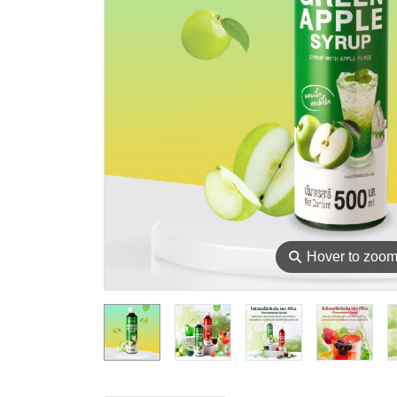
⚲
Hover to zoo