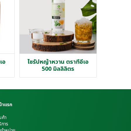
ีเอ
ไซรัปหญ้าหวาน ตราทีอีเอ
500 มิลลิลิตร
น้าแรก
นค้า
ิการ
ดจำหน่าย