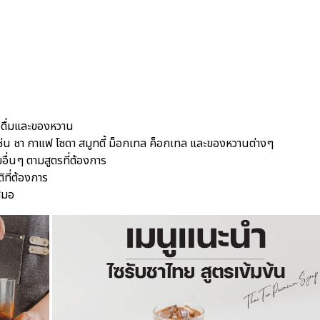
องดื่มและของหวาน
ช่น ชา กาแฟ โซดา สมูทตี้ ม็อกเทล ค็อกเทล และของหวานต่างๆ
มอื่นๆ ตามสูตรที่ต้องการ
ที่ต้องการ
เสมอ