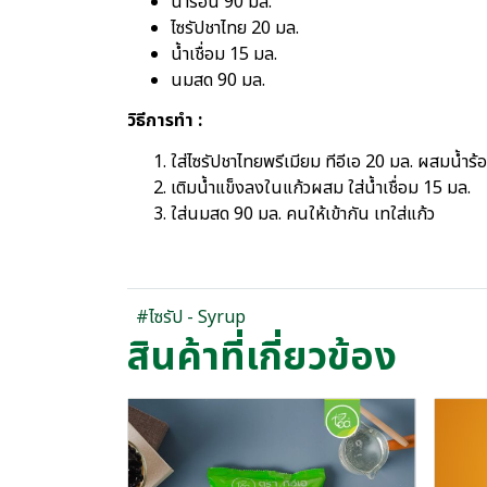
น้ำร้อน 90 มล.
ไซรัปชาไทย 20 มล.
น้ำเชื่อม 15 มล.
นมสด 90 มล.
วิธีการทำ :
ใส่ไซรัปชาไทยพรีเมียม ทีอีเอ 20 มล. ผสมน้ำร้
เติมน้ำแข็งลงในแก้วผสม ใส่น้ำเชื่อม 15 มล.
ใส่นมสด 90 มล. คนให้เข้ากัน เทใส่แก้ว
#ไซรัป - Syrup
สินค้าที่เกี่ยวข้อง