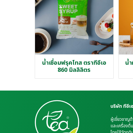
น้ำเชื่อมฟรุคโทส ตราทีอีเอ
น้ำ
860 มิลลิลิตร
บริษัท ทีอี
ผู้เชี่ยวชาญด
และเครื่องดื
โดยใช้วัตถุดิ