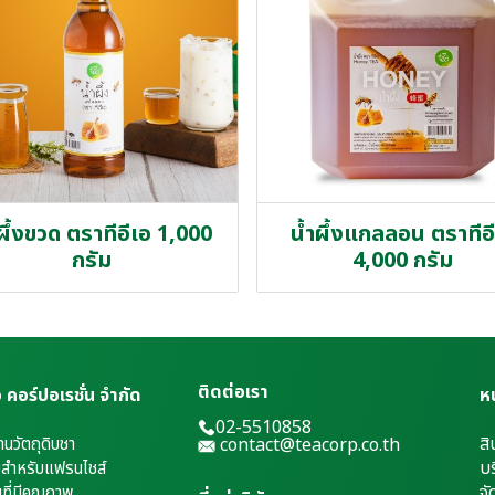
ผึ้งขวด ตราทีอีเอ 1,000
น้ำผึ้งแกลลอน ตราทีอ
กรัม
4,000 กรัม
ติดต่อเรา
เอ คอร์ปอเรชั่น จำกัด
ห
02-5510858
สิ
้านวัตถุดิบชา
contact@teacorp.co.th
บร
่มสำหรับแฟรนไชส์
จั
บที่มีคุณภาพ