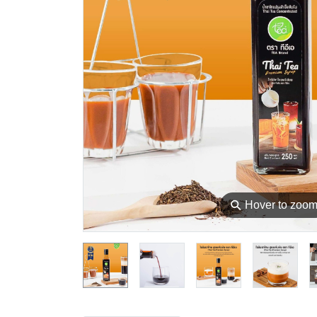
⚲
Hover to zoo