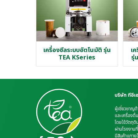
เครื่องซีลระบบอัตโนมัติ รุ่น
เคร
TEA KSeries
รุ
บริษัท ทีอี
ผู้เชี่ยวชาญด
และเครื่องดื
โดยใช้วัตถุดิ
ผ่านโรงงานที
มีสินค้าแภา