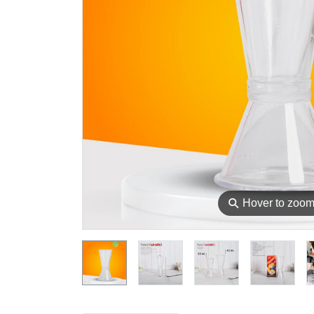
⚲
Hover to zoo