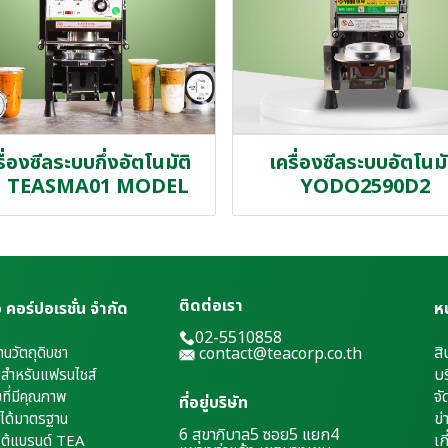
ื่องซีลระบบกึ่งอัตโนมัติ
เครื่องซีลระบบอัตโนมั
่น TEASMA01 MODEL
YODO2590D2
ติดต่อเรา
เอ คอร์ปอเรชั่น จำกัด
ห
02-5510858
สิ
้านวัตถุดิบชา
contact@teacorp.co.th
บร
่มสำหรับแฟรนไชส์
จั
บที่มีคุณภาพ
ที่อยู่บริษัท
ข่
่ได้มาตรฐาน
6 สุขาภิบาล5 ซอย5 แยก4
เ
ก
ยใต้แบรนด์ TEA