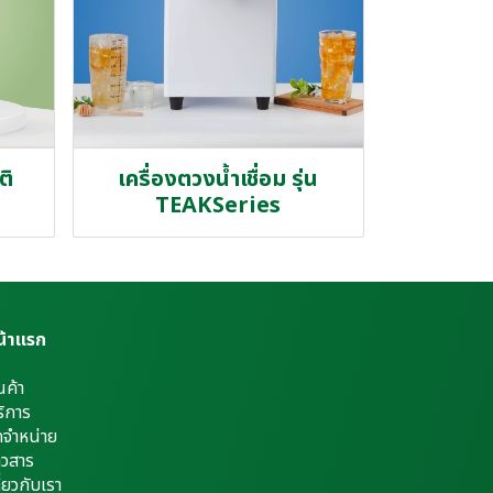
ติ
เครื่องตวงน้ำเชื่อม รุ่น
TEAKSeries
น้าแรก
นค้า
ิการ
ดจำหน่าย
าวสาร
ี่ยวกับเรา