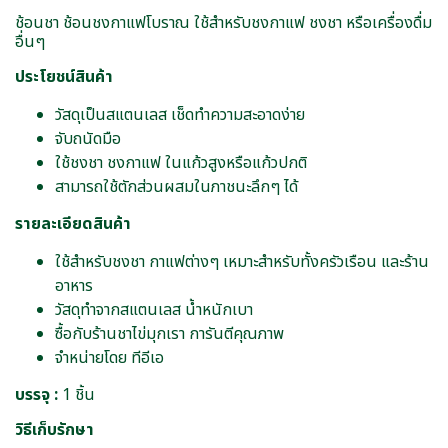
ช้อนชา ช้อนชงกาแฟโบราณ ใช้สำหรับชงกาแฟ ชงชา หรือเครื่องดื่ม
อื่นๆ
ประโยชน์สินค้า
วัสดุเป็นสแตนเลส เช็ดทำความสะอาดง่าย
จับถนัดมือ
ใช้ชงชา ชงกาแฟ ในแก้วสูงหรือแก้วปกติ
สามารถใช้ตักส่วนผสมในภาชนะลึกๆ ได้
รายละเอียดสินค้า
ใช้สำหรับชงชา กาแฟต่างๆ เหมาะสำหรับทั้งครัวเรือน และร้าน
อาหาร
วัสดุทำจากสแตนเลส น้ำหนักเบา
ซื้อกับร้านชาไข่มุกเรา การันตีคุณภาพ
จำหน่ายโดย ทีอีเอ
บรรจุ :
1 ชิ้น
วิธีเก็บรักษา