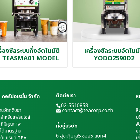
ื่องซีลระบบกึ่งอัตโนมัติ
เครื่องซีลระบบอัตโนมั
่น TEASMA01 MODEL
YODO2590D2
ติดต่อเรา
เอ คอร์ปอเรชั่น จำกัด
ห
02-5510858
สิ
้านวัตถุดิบชา
contact@teacorp.co.th
บร
่มสำหรับแฟรนไชส์
จั
บที่มีคุณภาพ
ที่อยู่บริษัท
ข่
่ได้มาตรฐาน
6 สุขาภิบาล5 ซอย5 แยก4
เ
ก
ยใต้แบรนด์ TEA