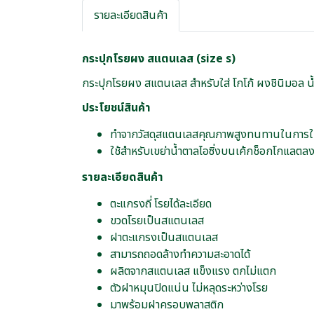
รายละเอียดสินค้า
กระปุกโรยผง สแตนเลส (size s)
กระปุกโรยผง สแตนเลส สำหรับใส่ โกโก้ ผงชินิมอล น้ำ
ประโยชน์สินค้า
ทำจากวัสดุสแตนเลสคุณภาพสูงทนทานในการใ
ใช้สำหรับเขย่าน้ำตาลไอซิ่งบนเค้กช็อกโกแล
รายละเอียดสินค้า
ตะแกรงถี่ โรยได้ละเอียด
ขวดโรยเป็นสแตนเลส
ฝาตะแกรงเป็นสแตนเลส
สามารถถอดล้างทำความสะอาดได้
ผลิตจากสแตนเลส แข็งแรง ตกไม่แตก
ตัวฝาหมุนปิดแน่น ไม่หลุดระหว่างโรย
มาพร้อมฝาครอบพลาสติก