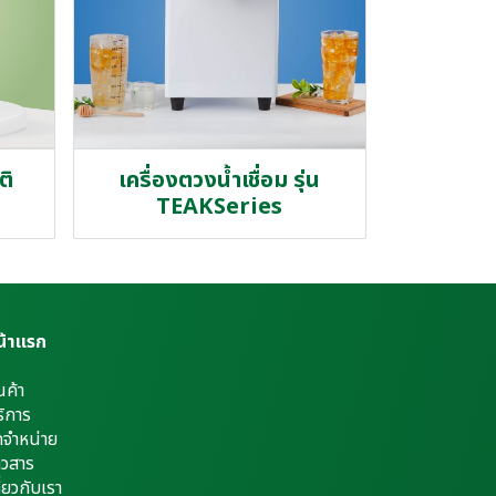
ติ
เครื่องตวงน้ำเชื่อม รุ่น
TEAKSeries
น้าแรก
นค้า
ิการ
ดจำหน่าย
าวสาร
ี่ยวกับเรา