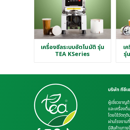
เครื่องซีลระบบอัตโนมัติ รุ่น
เคร
TEA KSeries
รุ
บริษัท ทีอี
ผู้เชี่ยวชาญด
และเครื่องดื
โดยใช้วัตถุดิ
ผ่านโรงงานที
มีสินค้าแภา