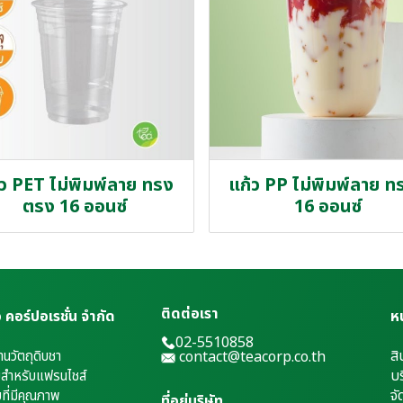
้ว PET ไม่พิมพ์ลาย ทรง
แก้ว PP ไม่พิมพ์ลาย ท
ตรง 16 ออนซ์
16 ออนซ์
ติดต่อเรา
เอ คอร์ปอเรชั่น จำกัด
ห
02-5510858
สิ
้านวัตถุดิบชา
contact@teacorp.co.th
บร
่มสำหรับแฟรนไชส์
จั
บที่มีคุณภาพ
ที่อยู่บริษัท