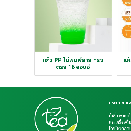
แก้ว PP ไม่พิมพ์ลาย ทรง
แก
ตรง 16 ออนซ์
บริษัท ทีอี
ผู้เชี่ยวชาญด
และเครื่องดื
โดยใช้วัตถุดิ