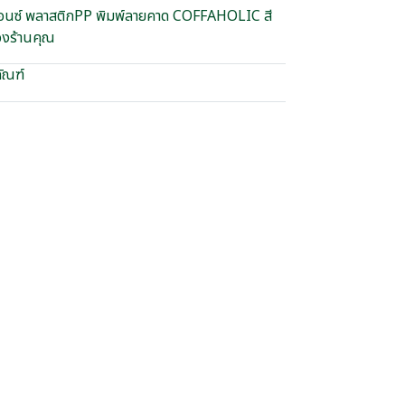
อนซ์ พลาสติกPP พิมพ์ลายคาด COFFAHOLIC สี
ของร้านคุณ
ัณฑ์