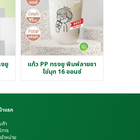
รงยู
แก้ว PP ทรงยู พิมพ์ลายชา
ไข่มุก 16 ออนซ์
น้าแรก
นค้า
ิการ
ดจำหน่าย