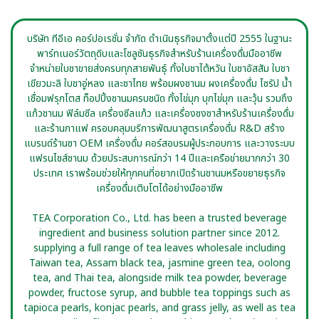
บริษัท ทีอีเอ คอร์ปอเรชั่น จำกัด ดำเนินธุรกิจมาตั้งแต่ปี 2555 ในฐานะ
พาร์ทเนอร์วัตถุดิบและโซลูชันธุรกิจสำหรับร้านเครื่องดื่มมืออาชีพ
จำหน่ายใบชาขายส่งครบทุกสายพันธุ์ ทั้งใบชาไต้หวัน ใบชาอัสสัม ใบชา
เขียวมะลิ ใบชาอู่หลง และชาไทย พร้อมผงชานม ผงเครื่องดื่ม ไซรัป น้ำ
เชื่อมฟรุกโตส ท็อปปิ้งชานมครบชนิด ทั้งไข่มุก บุกไข่มุก และวุ้น รวมถึง
แก้วชานม ฟิล์มซีล เครื่องซีลแก้ว และเครื่องชงชาสำหรับร้านเครื่องดื่ม
และร้านกาแฟ ครอบคลุมบริการพัฒนาสูตรเครื่องดื่ม R&D สร้าง
แบรนด์ร้านชา OEM เครื่องดื่ม คอร์สอบรมผู้ประกอบการ และวางระบบ
แฟรนไชส์ชานม ด้วยประสบการณ์กว่า 14 ปีและเครือข่ายมากกว่า 30
ประเทศ เราพร้อมช่วยให้ทุกคนที่อยากเปิดร้านชานมหรือขยายธุรกิจ
เครื่องดื่มเติบโตได้อย่างมืออาชีพ
TEA Corporation Co., Ltd. has been a trusted beverage
ingredient and business solution partner since 2012.
supplying a full range of tea leaves wholesale including
Taiwan tea, Assam black tea, jasmine green tea, oolong
tea, and Thai tea, alongside milk tea powder, beverage
powder, fructose syrup, and bubble tea toppings such as
tapioca pearls, konjac pearls, and grass jelly, as well as tea