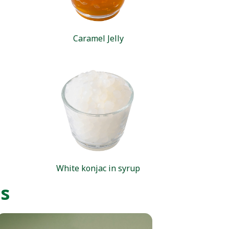
Caramel
Jelly
White konjac in syrup
es