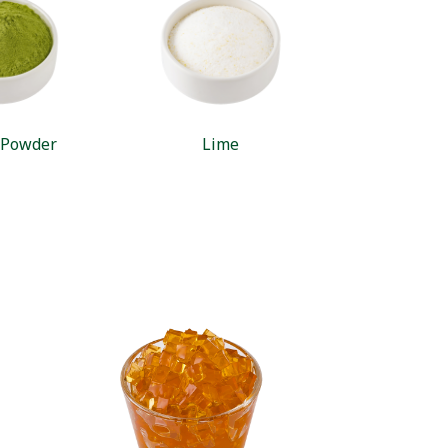
 Powder
Lime