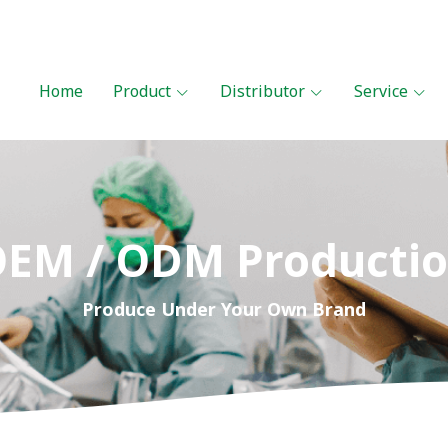
Home
Product
Distributor
Service
EM / ODM Producti
Produce Under Your Own Brand