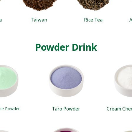
a
Taiwan
Rice Tea
A
Powder Drink
Taro Powder
Cream Che
pe Powder