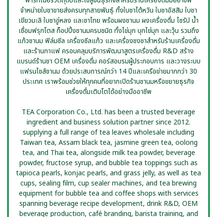
พาร์ทเนอร์วัตถุดิบและโซลูชันธุรกิจสำหรับร้านเครื่องดื่มมืออาชีพ
จำหน่ายใบชาขายส่งครบทุกสายพันธุ์ ทั้งใบชาไต้หวัน ใบชาอัสสัม ใบชา
เขียวมะลิ ใบชาอู่หลง และชาไทย พร้อมผงชานม ผงเครื่องดื่ม ไซรัป น้ำ
เชื่อมฟรุกโตส ท็อปปิ้งชานมครบชนิด ทั้งไข่มุก บุกไข่มุก และวุ้น รวมถึง
แก้วชานม ฟิล์มซีล เครื่องซีลแก้ว และเครื่องชงชาสำหรับร้านเครื่องดื่ม
และร้านกาแฟ ครอบคลุมบริการพัฒนาสูตรเครื่องดื่ม R&D สร้าง
แบรนด์ร้านชา OEM เครื่องดื่ม คอร์สอบรมผู้ประกอบการ และวางระบบ
แฟรนไชส์ชานม ด้วยประสบการณ์กว่า 14 ปีและเครือข่ายมากกว่า 30
ประเทศ เราพร้อมช่วยให้ทุกคนที่อยากเปิดร้านชานมหรือขยายธุรกิจ
เครื่องดื่มเติบโตได้อย่างมืออาชีพ
TEA Corporation Co., Ltd. has been a trusted beverage
ingredient and business solution partner since 2012.
supplying a full range of tea leaves wholesale including
Taiwan tea, Assam black tea, jasmine green tea, oolong
tea, and Thai tea, alongside milk tea powder, beverage
powder, fructose syrup, and bubble tea toppings such as
tapioca pearls, konjac pearls, and grass jelly, as well as tea
cups, sealing film, cup sealer machines, and tea brewing
equipment for bubble tea and coffee shops with services
spanning beverage recipe development, drink R&D, OEM
beverage production, café branding, barista training, and