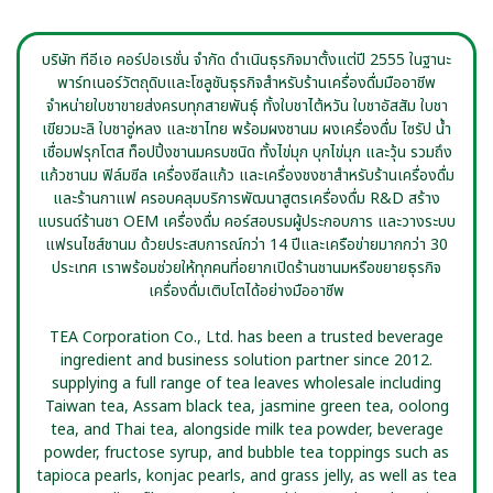
บริษัท ทีอีเอ คอร์ปอเรชั่น จำกัด ดำเนินธุรกิจมาตั้งแต่ปี 2555 ในฐานะ
พาร์ทเนอร์วัตถุดิบและโซลูชันธุรกิจสำหรับร้านเครื่องดื่มมืออาชีพ
จำหน่ายใบชาขายส่งครบทุกสายพันธุ์ ทั้งใบชาไต้หวัน ใบชาอัสสัม ใบชา
เขียวมะลิ ใบชาอู่หลง และชาไทย พร้อมผงชานม ผงเครื่องดื่ม ไซรัป น้ำ
เชื่อมฟรุกโตส ท็อปปิ้งชานมครบชนิด ทั้งไข่มุก บุกไข่มุก และวุ้น รวมถึง
แก้วชานม ฟิล์มซีล เครื่องซีลแก้ว และเครื่องชงชาสำหรับร้านเครื่องดื่ม
และร้านกาแฟ ครอบคลุมบริการพัฒนาสูตรเครื่องดื่ม R&D สร้าง
แบรนด์ร้านชา OEM เครื่องดื่ม คอร์สอบรมผู้ประกอบการ และวางระบบ
แฟรนไชส์ชานม ด้วยประสบการณ์กว่า 14 ปีและเครือข่ายมากกว่า 30
ประเทศ เราพร้อมช่วยให้ทุกคนที่อยากเปิดร้านชานมหรือขยายธุรกิจ
เครื่องดื่มเติบโตได้อย่างมืออาชีพ
TEA Corporation Co., Ltd. has been a trusted beverage
ingredient and business solution partner since 2012.
supplying a full range of tea leaves wholesale including
Taiwan tea, Assam black tea, jasmine green tea, oolong
tea, and Thai tea, alongside milk tea powder, beverage
powder, fructose syrup, and bubble tea toppings such as
tapioca pearls, konjac pearls, and grass jelly, as well as tea